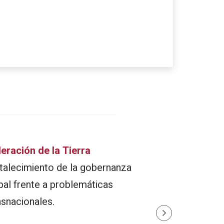
eración de la Tierra
Análisis situ
talecimiento de la gobernanza
Adaptación y 
bal frente a problemáticas
propuestas de
nsnacionales.
la Tierra fren
específicos d