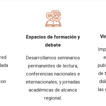
Vi
Espacios de formación y
debate
Imp
red
e
Desarrollamos seminarios
lada
pub
permanentes de lectura,
de 
conferencias nacionales e
con
diá
internacionales, y jornadas
las
académicas de alcance
regional.